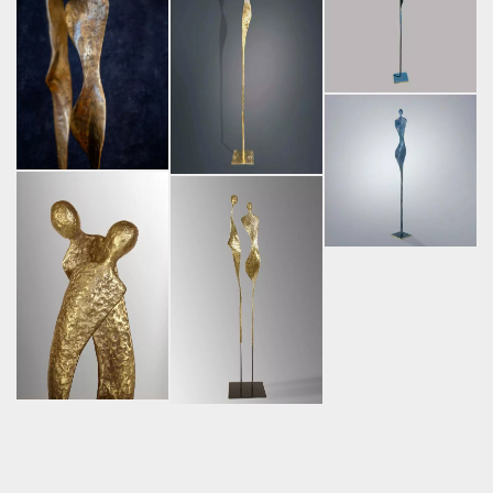
Facebook
Instagram
© 2026 Liselotte
Andersen |
LinkedIn
Pinterest
Mentions légales.
Threads