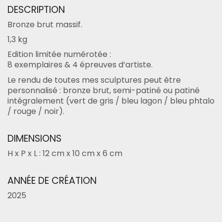
DESCRIPTION
Bronze brut massif.
1,3 kg
Edition limitée numérotée :
8 exemplaires & 4 épreuves d’artiste.
Le rendu de toutes mes sculptures peut être
personnalisé : bronze brut, semi-patiné ou patiné
intégralement (vert de gris / bleu lagon / bleu phtalo
/ rouge / noir).
DIMENSIONS
H x P x L : 12 cm x 10 cm x 6 cm
ANNÉE DE CRÉATION
2025