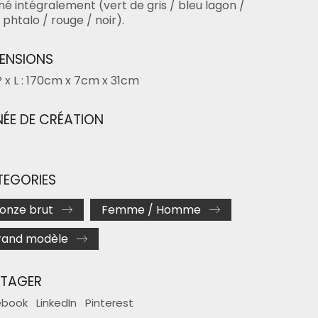
né intégralement (vert de gris / bleu lagon /
 phtalo / rouge / noir).
ENSIONS
P x L : 170cm x 7cm x 31cm
ÉE DE CRÉATION
EGORIES
onze brut
Femme / Homme
rand modèle
RTAGER
ebook
LinkedIn
Pinterest