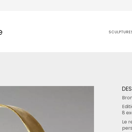
e
SCULPTURE
DES
Bron
Edit
8 ex
Le r
pers