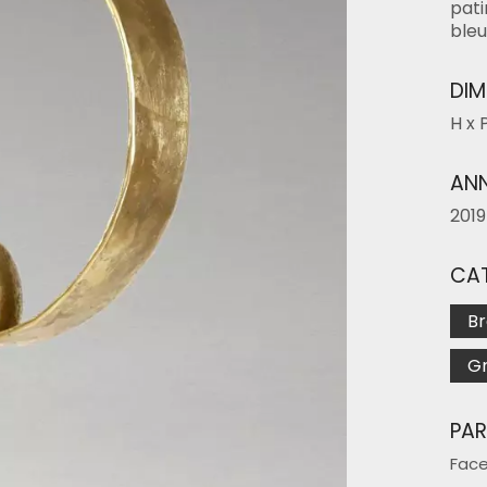
pati
bleu
DIM
H x 
ANN
2019
CAT
Br
G
PA
Fac