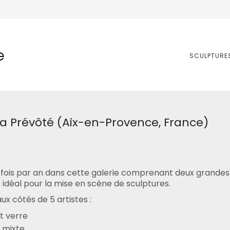
e
SCULPTURE
 la Prévôté (Aix-en-Provence, France)
ois par an dans cette galerie comprenant deux grandes s
idéal pour la mise en scène de sculptures.
x côtés de 5 artistes :
t verre
 mixte