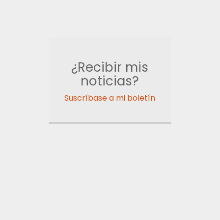
¿Recibir mis
noticias?
Suscríbase a mi boletín
Facebook
Instagram
2026 Liselotte Andersen |
Información legal.
LinkedIn
Pinterest
Hilos