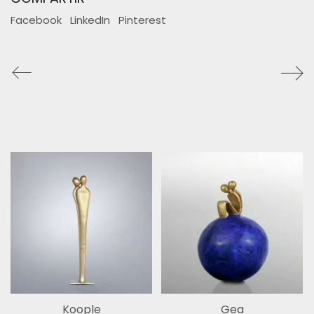
Facebook
LinkedIn
Pinterest
Facebook
Instagram
2026 Liselotte Andersen |
Información legal.
LinkedIn
Pinterest
Hilos
Koople
Gea