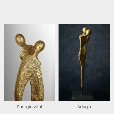
Facebook
Instagram
2026 Liselotte Andersen |
Información legal.
LinkedIn
Pinterest
Hilos
Energía vital
Adagio