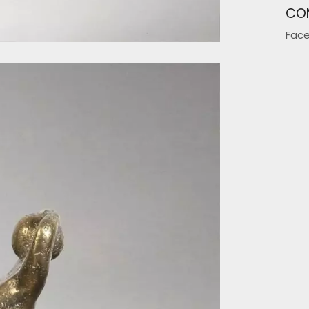
CO
Fac