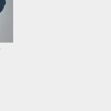
e
book
Instagram
LinkedIn
Pinterest
Hilos