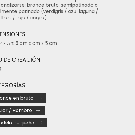
onalizarse: bronce bruto, semipatinado o
lmente patinado (verdigris / azul laguna /
 ftalo / rojo / negro).
ENSIONES
 P x An: 5 cm x cm x 5 cm
 DE CREACIÓN
0
TEGORÍAS
once en bruto
jer / Hombre
odelo pequeño