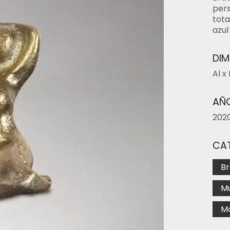
pers
tota
azul
DIM
Al x
AÑO
202
CA
Br
Mu
M