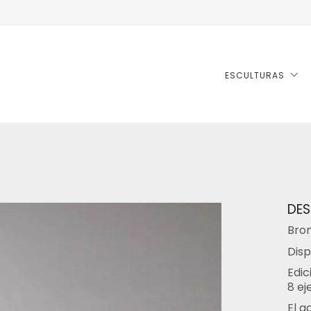
ESCULTURAS
DES
Bro
Disp
Edic
8 ej
El a