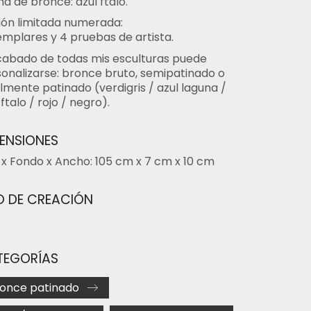
na de bronce: azul ftalo.
ión limitada numerada:
emplares y 4 pruebas de artista.
cabado de todas mis esculturas puede
onalizarse: bronce bruto, semipatinado o
lmente patinado (verdigris / azul laguna /
 ftalo / rojo / negro).
ENSIONES
 x Fondo x Ancho: 105 cm x 7 cm x 10 cm
 DE CREACIÓN
TEGORÍAS
once patinado