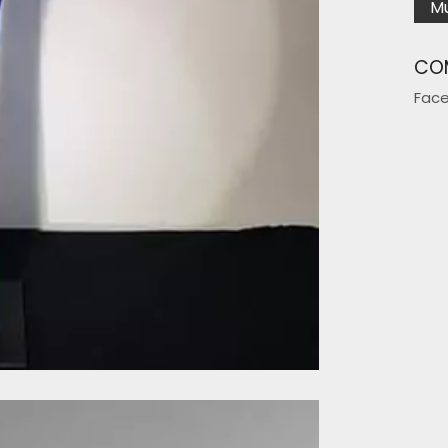
Mu
CO
Fac