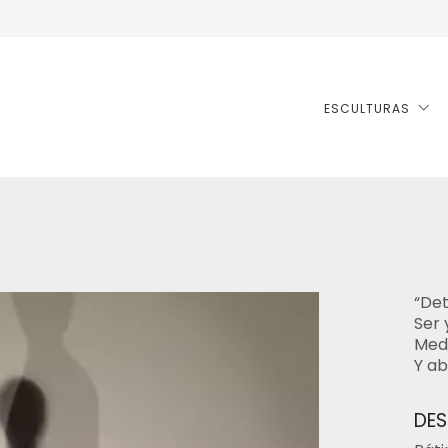
ESCULTURAS
“Det
Ser 
Medi
Y ab
DES