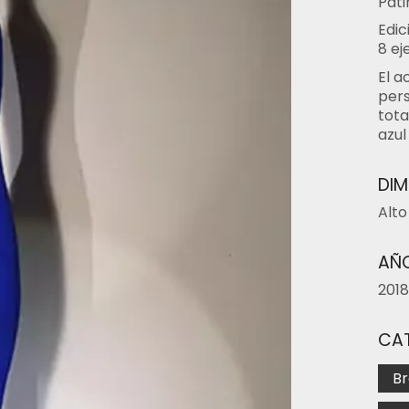
Páti
Edic
8 ej
El a
pers
tota
azul
DIM
Alto
AÑO
2018
CA
Br