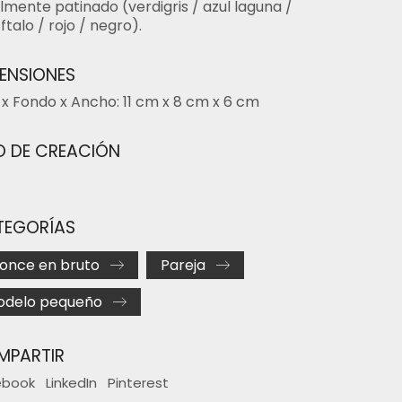
lmente patinado (verdigris / azul laguna /
 ftalo / rojo / negro).
ENSIONES
 x Fondo x Ancho: 11 cm x 8 cm x 6 cm
 DE CREACIÓN
TEGORÍAS
once en bruto
Pareja
odelo pequeño
MPARTIR
ebook
LinkedIn
Pinterest