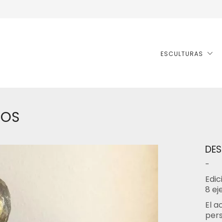
ESCULTURAS
ROS
DES
-
Edic
8 ej
El a
pers