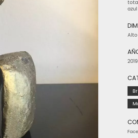
tota
azul
DIM
Alto
AÑO
2019
CA
Br
M
CO
Fac